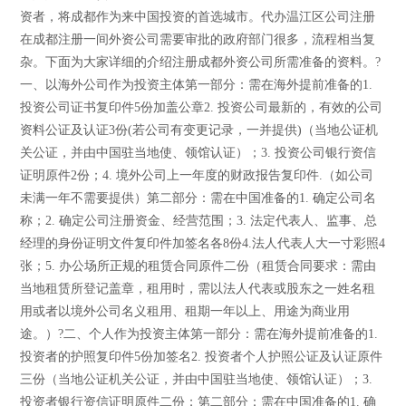
资者，将成都作为来中国投资的首选城市。代办温江区公司注册
在成都注册一间外资公司需要审批的政府部门很多，流程相当复
杂。下面为大家详细的介绍注册成都外资公司所需准备的资料。?
一、以海外公司作为投资主体第一部分：需在海外提前准备的1.
投资公司证书复印件5份加盖公章2. 投资公司最新的，有效的公司
资料公证及认证3份(若公司有变更记录，一并提供)（当地公证机
关公证，并由中国驻当地使、领馆认证）；3. 投资公司银行资信
证明原件2份；4. 境外公司上一年度的财政报告复印件.（如公司
未满一年不需要提供）第二部分：需在中国准备的1. 确定公司名
称；2. 确定公司注册资金、经营范围；3. 法定代表人、监事、总
经理的身份证明文件复印件加签名各8份4.法人代表人大一寸彩照4
张；5. 办公场所正规的租赁合同原件二份（租赁合同要求：需由
当地租赁所登记盖章，租用时，需以法人代表或股东之一姓名租
用或者以境外公司名义租用、租期一年以上、用途为商业用
途。）?二、个人作为投资主体第一部分：需在海外提前准备的1.
投资者的护照复印件5份加签名2. 投资者个人护照公证及认证原件
三份（当地公证机关公证，并由中国驻当地使、领馆认证）；3.
投资者银行资信证明原件二份；第二部分：需在中国准备的1. 确