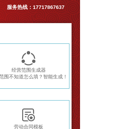
服务热线：17717867637

经营范围生成器
范围不知道怎么填？智能生成！

劳动合同模板