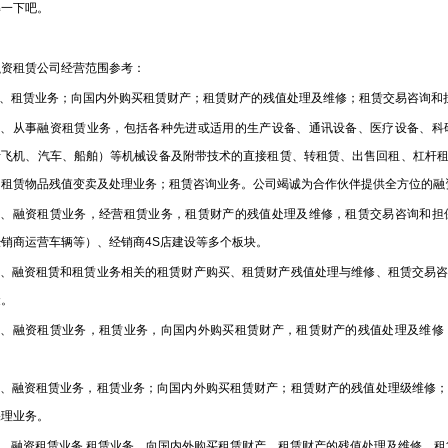
解一下吧。
租赁公司经营范围参考：
租赁业务；向国内外购买租赁财产；租赁财产的残值处理及维修；租赁交易咨询和
从事融资租赁业务，包括各种先进或适用的生产设备、通讯设备、医疗设备、科
括飞机、汽车、船舶）等机械设备及附带技术的直接租赁、转租赁、出售回租、杠杆
；租赁物品残值变卖及处理业务；租赁咨询业务。公司竭诚为合作伙伴提供全方位的融
融资租赁业务，经营租赁业务，租赁财产的残值处理及维修，租赁交易咨询和担
销商运营车辆等）、经销商4S店建设等多个板块。
融资租赁和租赁业务相关的租赁财产购买、租赁财产残值处理与维修、租赁交易咨
金。
融资租赁业务，租赁业务，向国内外购买租赁财产，租赁财产的残值处理及维修
融资租赁业务，租赁业务；向国内外购买租赁财产；租赁财产的残值处理级维修；
保理业务。
融资租赁业务,租赁业务，向国内外购买租赁财产，租赁财产的残值处理及维修，租