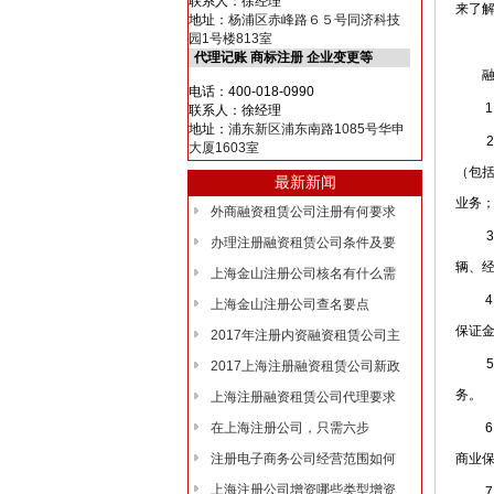
联系人：徐经理
来了
地址：
杨浦区赤峰路６５号同济科技
园1号楼813室
代理记账 商标注册 企业变更等
融资
电话：400-018-0990
1、
联系人：徐经理
地址：
浦东新区浦东南路1085号华申
2、
大厦1603室
（包
最新新闻
业务
外商融资租赁公司注册有何要求
3、
办理注册融资租赁公司条件及要
辆、经
上海金山注册公司核名有什么需
4、
上海金山注册公司查名要点
保证
2017年注册内资融资租赁公司主
5、
2017上海注册融资租赁公司新政
务。
上海注册融资租赁公司代理要求
在上海注册公司，只需六步
6、
注册电子商务公司经营范围如何
商业
上海注册公司增资哪些类型增资
7、