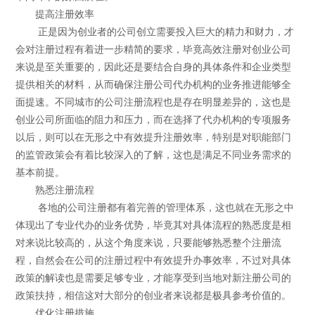
提高注册效率
正是因为创业者的公司创立需要投入巨大的精力和财力，才
会对注册过程有着进一步精简的要求，毕竟高效注册对创业公司
来说是至关重要的，因此还是要结合自身的具体条件和企业类型
提供相关的材料，从而确保注册公司代办机构的业务推进能够全
面提速。不同城市的公司注册流程也是存在明显差异的，这也是
创业公司所面临的阻力和压力，而在选择了代办机构的专项服务
以后，则可以在无形之中有效提升注册效率，特别是对职能部门
的监管政策会有着比较深入的了解，这也是满足不同业务需求的
基本前提。
熟悉注册流程
各地的公司注册都有着完善的管理体系，这也就在无形之中
体现出了专业代办的业务优势，毕竟其对具体流程的熟悉度是相
对来说比较高的，从这个角度来说，只要能够熟悉整个注册流
程，自然会在公司的注册过程中有效提升办事效率，不过对具体
政策的解读也是需要足够专业，才能享受到当地对新注册公司的
政策扶持，相信这对大部分的创业者来说都是极具参考价值的。
优化注册措施