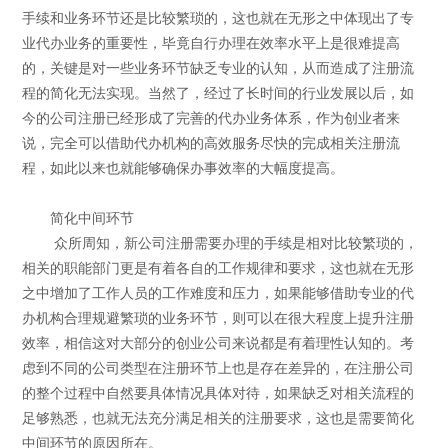
手续和业务环节还是比较繁琐的，这也就在无形之中体现出了专
业代办业务的重要性，毕竟自行办理在效率水平上是很难提高
的，关键是对一些业务环节缺乏专业的认知，从而造成了注册流
程的简化无法实现。当然了，经过了长时间的行业发展以后，如
今的公司注册已经形成了完善的代办业务体系，作为创业者来
说，完全可以借助代办机构的高效服务尽快的完成相关注册流
程，如此以来也就能够确保办事效率的大幅度提高。
简化中间环节
众所周知，新公司注册需要办理的手续是相对比较繁琐的，
相关的职能部门更是有着各自的工作规律和要求，这也就在无形
之中增加了工作人员的工作难度和压力，如果能够借助专业的代
办机构合理规避繁琐的业务环节，则可以在很大程度上提升注册
效率，相信这对大部分的创业公司来说都是有着理性认知的。考
虑到不同的公司类型在注册环节上也是存在差异的，在注册公司
的整个过程中自然要具体情况具体对待，如果缺乏对相关流程的
足够熟悉，也就无法充分满足相关的注册要求，这也是需要简化
中间环节的原因所在。