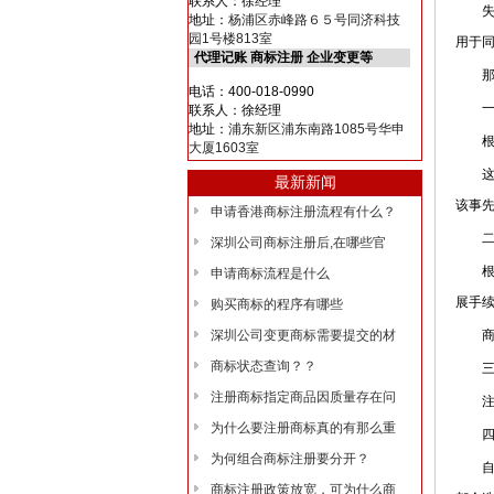
联系人：徐经理
失效
地址：
杨浦区赤峰路６５号同济科技
园1号楼813室
用于
代理记账 商标注册 企业变更等
那么
电话：400-018-0990
一、
联系人：徐经理
地址：
浦东新区浦东南路1085号华申
根据
大厦1603室
这项
最新新闻
该事
申请香港商标注册流程有什么？
二、
深圳公司商标注册后,在哪些官
根据
申请商标流程是什么
展手
购买商标的程序有哪些
深圳公司变更商标需要提交的材
商标
商标状态查询？？
三、
注册商标指定商品因质量存在问
注册
为什么要注册商标真的有那么重
四、
为何组合商标注册要分开？
自行
商标注册政策放宽，可为什么商