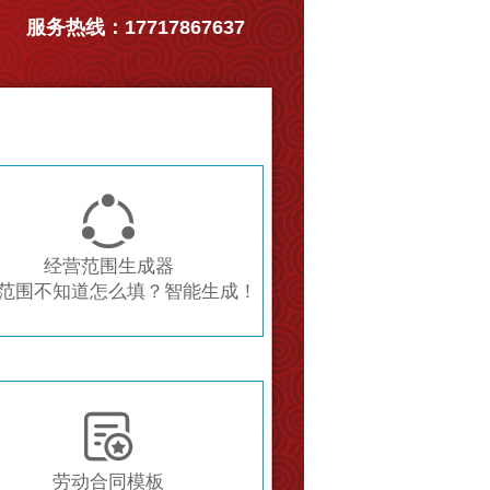
服务热线：17717867637

经营范围生成器
范围不知道怎么填？智能生成！

劳动合同模板