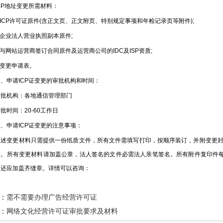
P地址变更所需材料：
CP许可证原件(含正文页、正文附页、特别规定事项和年检记录页等附件);
企业法人营业执照副本原件;
网站运营商签订合同原件及运营商公司的IDC及ISP资质;
变更申请表。
申请ICP证变更的审批机构和时间：
机构：各地通信管理部门
时间：20-60工作日
申请ICP证变更的注意事项：
变更材料只需提供一份纸质文件，所有文件需填写打印，按顺序装订，并附变更封
件。所有变更材料请加盖公章，法人签名的文件必需法人亲笔签名。所有附件复印件每
的还应加盖齐缝章。详情可以咨询：
：
需不需要办理广告经营许可证
：
网络文化经营许可证审批要求及材料