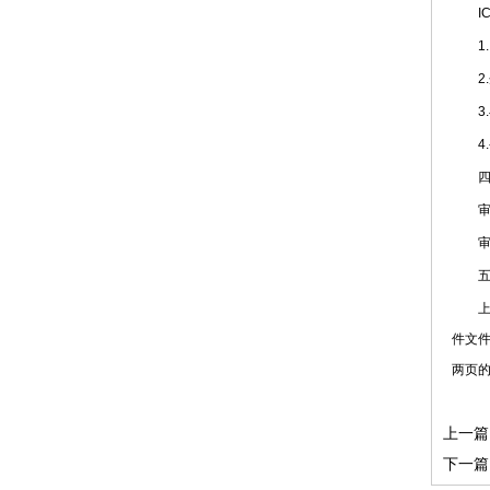
IC
1.I
2.
3.与
4.
四、
审批
审批
五、
上述
件文
两页
上一篇
下一篇