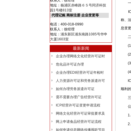
联系人：徐经理
一、
地址：
杨浦区赤峰路６５号同济科技
园1号楼813室
IC
代理记账 商标注册 企业变更等
称、
电话：400-018-0990
息变更
联系人：徐经理
地址：
浦东新区浦东南路1085号华申
二、
大厦1603室
(1)
最新新闻
(2)
企业办理网络文化经营许可证时
(3)
危化品许可证办理
(4)
企业办理EDI经营许可证年检时
人力资源许可证和劳务派遣许可
IC
如何办理劳务派遣许可证
顺利的
需不需要办理广告经营许可证
三、
ICP经营许可证变更申请流程
公司
网络文化经营许可证审批要求及
1.
网上申请食品经营许可证流程
2.变
如何申请信息网络传播视听节目